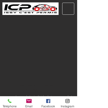
Pas de simulateur !
cours 100% en voiture !
cours de conduite individuel et personnalisé
Téléphone
Email
Facebook
Instagram