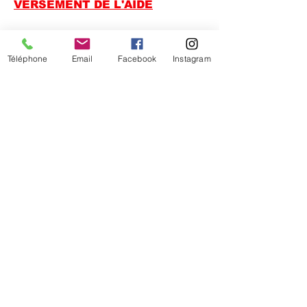
VERSEMENT DE L'AIDE
L'aide au permis de conduire
ne peut être attribuée qu’une
Téléphone
Email
Facebook
Instagram
fois. Son montant est 1 200 €
maximum.
Elle est directement versée par
Pôle emploi à l'auto-école en 3
versements :
Le premier, sur présentation
par l'auto-école d’une
attestation d’inscription et de
suivi de l’apprentissage au plus
tard 1 mois après l’attribution
de l’aide ;
Le second, sur présentation du
justificatif de succès à
l’examen du code de la route
au plus tard 5 mois après