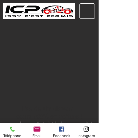
Pas de simulateur !
cours 100% en voiture !
cours de conduite individuel et personnalisé
Téléphone
Email
Facebook
Instagram